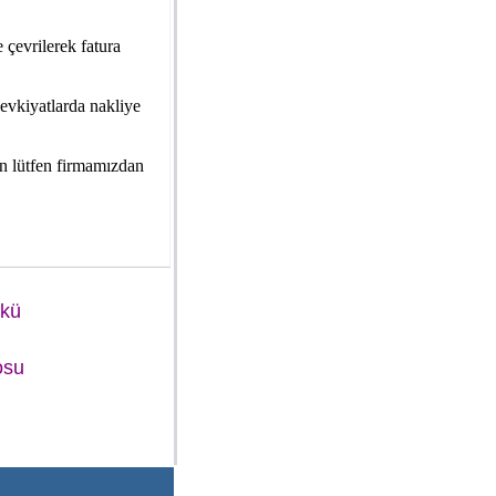
çevrilerek fatura
 sevkiyatlarda nakliye
in lütfen firmamızdan
Akü
osu