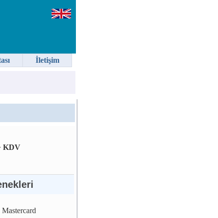
tası
İletişim
+ KDV
nekleri
, Mastercard