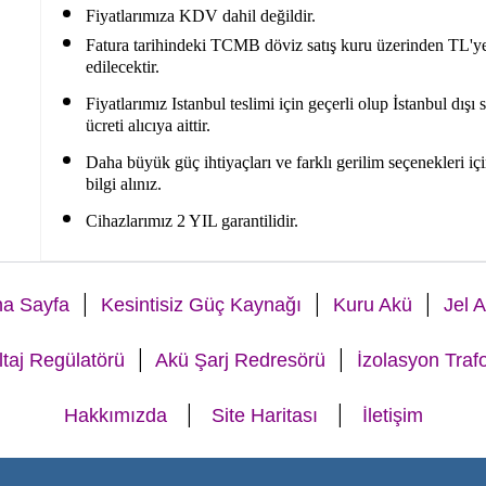
Fiyatlarımıza KDV dahil değildir.
Fatura tarihindeki TCMB döviz satış kuru üzerinden TL'ye 
edilecektir.
Fiyatlarımız Istanbul teslimi için geçerli olup İstanbul dışı
ücreti alıcıya aittir.
Daha büyük güç ihtiyaçları ve farklı gerilim seçenekleri iç
bilgi alınız.
Cihazlarımız 2 YIL garantilidir.
|
|
|
a Sayfa
Kesintisiz Güç Kaynağı
Kuru Akü
Jel 
|
|
ltaj Regülatörü
Akü Şarj Redresörü
İzolasyon Traf
|
|
Hakkımızda
Site Haritası
İletişim