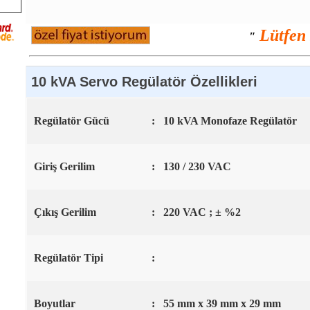
Lütfen 
"
10 kVA Servo Regülatör Özellikleri
Regülatör Gücü
:
10 kVA Monofaze Regülatör
Giriş Gerilim
:
130 / 230 VAC
Çıkış Gerilim
:
220 VAC ; ± %2
Regülatör Tipi
:
Boyutlar
:
55 mm x 39 mm x 29 mm