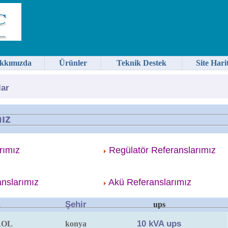
kkımızda
Ürünler
Teknik Destek
Site Hari
lar
ız
rımız
Regülatör Referanslarımız
nslarımız
Akü Referanslarımız
Şehir
ups
10 kVA ups
ROL
konya