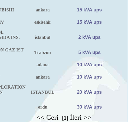
15 kVA ups
BISHI
ankara
15 kVA ups
IV
eskisehir
OL
2 kVA ups
IDA INS.
istanbul
 GAZ IST.
5 kVA ups
Trabzon
10 kVA ups
adana
10 kVA ups
V
ankara
PLORATION
20 kVA ups
N
ISTANBUL
30 kVA ups
ordu
<< Geri
İleri >>
[1]