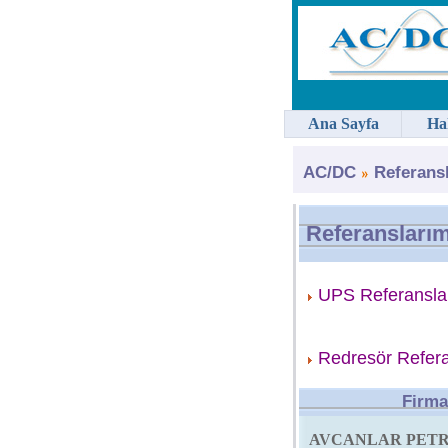
Ana Sayfa
Ha
AC/DC
Referans
Referanslarım
UPS Referansla
Redresör Refera
Firma
AVCANLAR PET