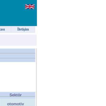
tası
İletişim
Sektör
otomotiv