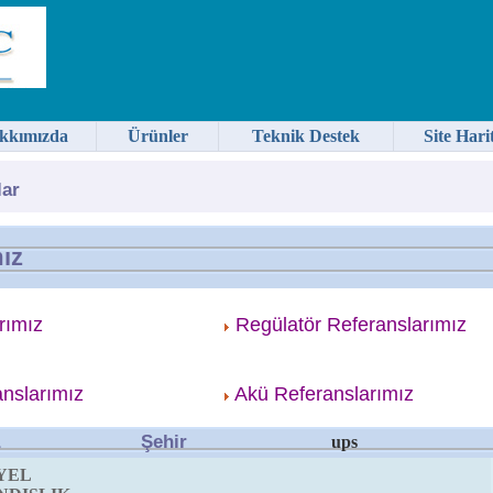
kkımızda
Ürünler
Teknik Destek
Site Hari
lar
ız
rımız
Regülatör Referanslarımız
nslarımız
Akü Referanslarımız
Şehir
ups
YEL