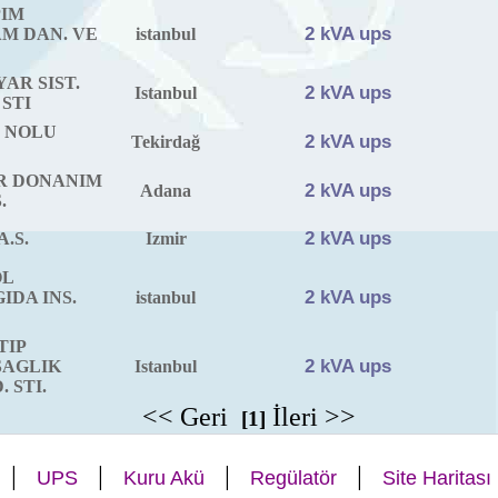
PIM
2 kVA ups
M DAN. VE
istanbul
AR SIST.
2 kVA ups
Istanbul
 STI
6 NOLU
2 kVA ups
Tekirdağ
AR DONANIM
2 kVA ups
Adana
.
2 kVA ups
.S.
Izmir
OL
2 kVA ups
IDA INS.
istanbul
TIP
2 kVA ups
SAGLIK
Istanbul
 STI.
<< Geri
İleri >>
[1]
|
|
|
|
UPS
Kuru Akü
Regülatör
Site Haritası