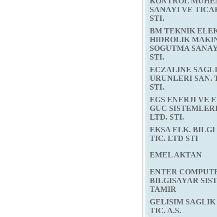
KONTROL MUHEN
SANAYI VE TICA
STI.
BM TEKNIK ELE
HIDROLIK MAKI
SOGUTMA SANAYI
STI.
ECZALINE SAGL
URUNLERI SAN. T
STI.
EGS ENERJI VE 
GUC SISTEMLERI 
LTD. STI.
EKSA ELK. BILGI
TIC. LTD STI
EMEL AKTAN
ENTER COMPUT
BILGISAYAR SIST
TAMIR
GELISIM SAGLIK 
TIC. A.S.