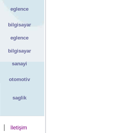
eglence
bilgisayar
eglence
bilgisayar
sanayi
otomotiv
saglik
|
İletişim