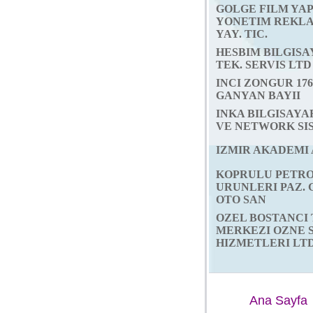
GOLGE FILM YA
YONETIM REKLA
YAY. TIC.
HESBIM BILGISAY
TEK. SERVIS LTD
INCI ZONGUR 17
GANYAN BAYII
INKA BILGISAY
VE NETWORK SIS
IZMIR AKADEMI A
KOPRULU PETR
URUNLERI PAZ. G
OTO SAN
OZEL BOSTANCI 
MERKEZI OZNE 
HIZMETLERI LTD.
Ana Sayfa