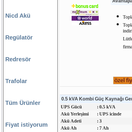
Avantajl
Nicd Akü
Topl
Topl
indi
Regülatör
Lütfe
firm
Redresör
Trafolar
0.5 kVA Kombi Güç Kaynağı Gene
Tüm Ürünler
UPS Gücü
:
0.5 kVA
Akü Yerleşimi
:
UPS icinde
Akü Adeti
:
3
Fiyat istiyorum
Akü Ah
:
7 Ah