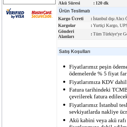
Akü Süresi
:
120 dk
Ürün Teslimatı
Kargo Ücreti
:
İstanbul dışı Alıcı
Kargolar
:
Yurtiçi Kargo, UP
Gönderi
:
Tüm Türkiye'ye Gö
Alanları
Satış Koşulları
Fiyatlarımız peşin ödemel
ödemelerde % 5 fiyat far
Fiyatlarımıza KDV dahil 
Fatura tarihindeki TCMB 
çevrilerek fatura edilecek
Fiyatlarımız İstanbul tesl
sevkiyatlarda nakliye ücre
Akü kabini veya akü rafı