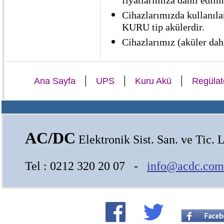
fiyatlarımıza dahil edilmi
Cihazlarımızda kullanıla
KURU tip akülerdir.
Cihazlarımız (aküler dahi
|
|
|
Ana Sayfa
UPS
Kuru Akü
Regülat
AC/DC
Elektronik Sist. San. ve Tic. L
Tel : 0212 320 20 07 -
info@acdc.com.