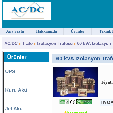
Ana Sayfa
Hakkımızda
Ürünler
Teknik 
AC/DC
Trafo
Izolasyon Trafosu
60 kVA Izolasyon 
Ürünler
60 kVA Izolasyon Trafo
UPS
Fiyatı
Kuru Akü
Fiyat A
Jel Akü