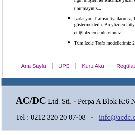
ilgili müşteri temsilcinize yazılı
unutmayınız...
Izolasyon Trafosu fiyatlarımız, 
göstermektedir. Bu yüzden ihtiy
ettiğinizden emin olunuz...
Tüm Izole Trafo modellerimiz 2 
|
|
|
Ana Sayfa
UPS
Kuru Akü
Regülat
AC/DC
Ltd. Sti. - Perpa A Blok K:6 
Tel : 0212 320 20 07-08 -
info@acdc.c