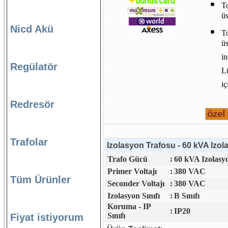
To
üs
Nicd Akü
To
üs
in
Regülatör
Lü
iç
Redresör
Trafolar
Izolasyon Trafosu - 60 kVA Izol
Trafo Gücü
:
60 kVA Izolasy
Primer Voltajı
:
380 VAC
Tüm Ürünler
Seconder Voltajı
:
380 VAC
Izolasyon Sınıfı
:
B Sınıfı
Koruma - IP
:
IP20
Sınıfı
Fiyat istiyorum