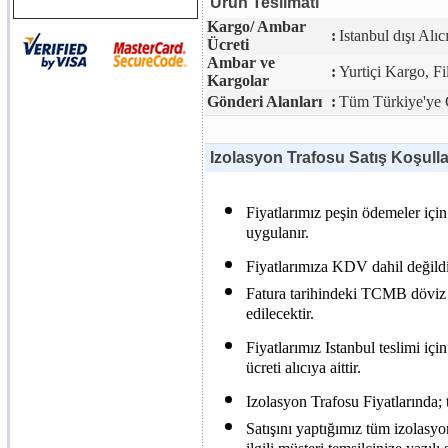
Ürün Teslimatı
Kargo/ Ambar
:
Istanbul dışı Alıc
Ücreti
Ambar ve
:
Yurtiçi Kargo, F
Kargolar
Gönderi Alanları
:
Tüm Türkiye'ye G
Izolasyon Trafosu Satış Koşulla
Fiyatlarımız peşin ödemeler için
uygulanır.
Fiyatlarımıza KDV dahil değildi
Fatura tarihindeki TCMB döviz s
edilecektir.
Fiyatlarımız Istanbul teslimi içi
ücreti alıcıya aittir.
Izolasyon Trafosu Fiyatlarında; t
Satışını yaptığımız tüm izolasy