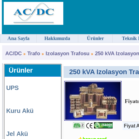
Ana Sayfa
Hakkımızda
Ürünler
Teknik 
AC/DC
Trafo
Izolasyon Trafosu
250 kVA Izolasyon
Ürünler
250 kVA Izolasyon Traf
UPS
Fiyatı
Kuru Akü
Fiyat A
Jel Akü