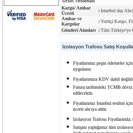
Ürün Teslimatı
Kargo/ Ambar
:
Istanbul dışı Alıc
Ücreti
Ambar ve
:
Yurtiçi Kargo, F
Kargolar
Gönderi Alanları
:
Tüm Türkiye'ye G
Izolasyon Trafosu Satış Koşulla
Fiyatlarımız peşin ödemeler için
uygulanır.
Fiyatlarımıza KDV dahil değildi
Fatura tarihindeki TCMB döviz s
edilecektir.
Fiyatlarımız Istanbul teslimi içi
ücreti alıcıya aittir.
Izolasyon Trafosu Fiyatlarında; t
Satışını yaptığımız tüm izolasy