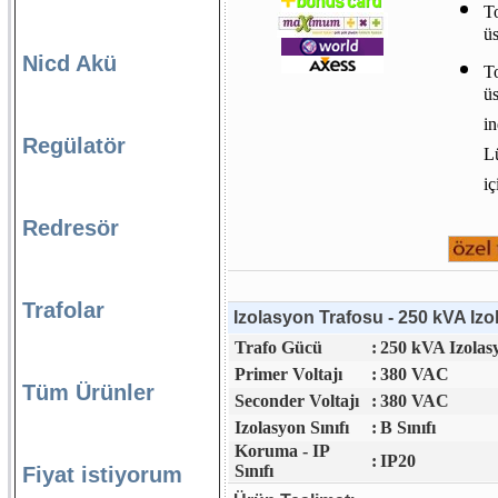
To
üs
Nicd Akü
To
üs
in
Regülatör
Lü
iç
Redresör
Trafolar
Izolasyon Trafosu - 250 kVA Izo
Trafo Gücü
:
250 kVA Izolas
Primer Voltajı
:
380 VAC
Tüm Ürünler
Seconder Voltajı
:
380 VAC
Izolasyon Sınıfı
:
B Sınıfı
Koruma - IP
:
IP20
Sınıfı
Fiyat istiyorum