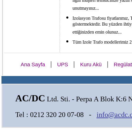
ilgili müşteri temsilcinize yazılı
unutmayınız...
Izolasyon Trafosu fiyatlarımız, 
göstermektedir. Bu yüzden ihtiy
ettiğinizden emin olunuz...
Tüm Izole Trafo modellerimiz 2 
|
|
|
Ana Sayfa
UPS
Kuru Akü
Regülat
AC/DC
Ltd. Sti. - Perpa A Blok K:6 
Tel : 0212 320 20 07-08 -
info@acdc.c