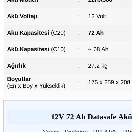
Akü Voltajı
:
12 Volt
Akü Kapasitesi
(C20)
:
72 Ah
Akü Kapasitesi
(C10)
:
~ 68 Ah
Ağırlık
:
27.2 kg
Boyutlar
:
175 x 259 x 208
(En x Boy x Yukseklik)
12V 72 Ah Datasafe Akü 