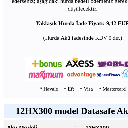
ederseniz; aşağıdaki hurda bedeli ödemeniz gerek
düşülecektir.
Yaklaşık Hurda İade Fiyatı: 9,42 EU
(Hurda Akü iadesinde KDV 0'dır.)
* Havale * Eft * Visa * Mastercard
12HX300 model Datasafe Akü
Akü Modeli
:
12HX300