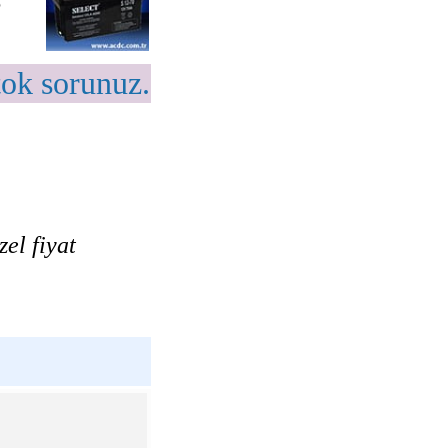
$
tok sorunuz.
el fiyat