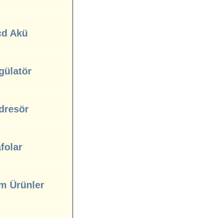
cd Akü
gülatör
dresör
folar
m Ürünler