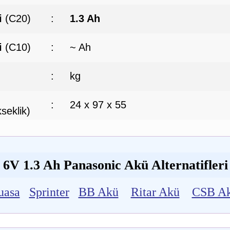
i
(C20)
:
1.3 Ah
i
(C10)
:
~ Ah
:
kg
:
24 x 97 x 55
seklik)
6V 1.3 Ah Panasonic Akü Alternatifleri
uasa
Sprinter
BB Akü
Ritar Akü
CSB A