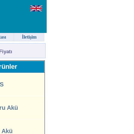
tası
İletişim
iyatı
ünler
S
ru Akü
l Akü