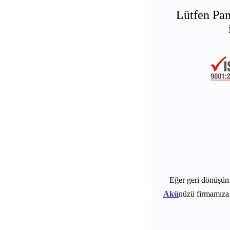
Lütfen Pan
Eğer geri dönüşü
Akü
nüzü firmamıza 