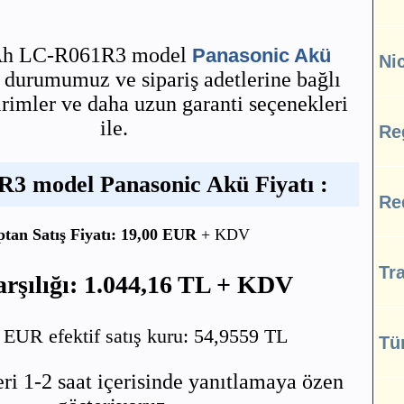
 Ah LC-R061R3 model
Panasonic Akü
Ni
ok durumumuz ve sipariş adetlerine bağlı
irimler ve daha uzun garanti seçenekleri
ile.
Re
3 model Panasonic Akü Fiyatı :
Re
ptan Satış Fiyatı: 19,00 EUR
+ KDV
Tra
rşılığı: 1.044,16 TL + KDV
UR efektif satış kuru: 54,9559 TL
Tü
ri 1-2 saat içerisinde yanıtlamaya özen