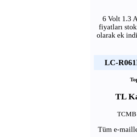
6 Volt 1.3
fiyatları st
olarak ek ind
LC-R061R
To
TL Ka
TCMB E
Tüm e-maille