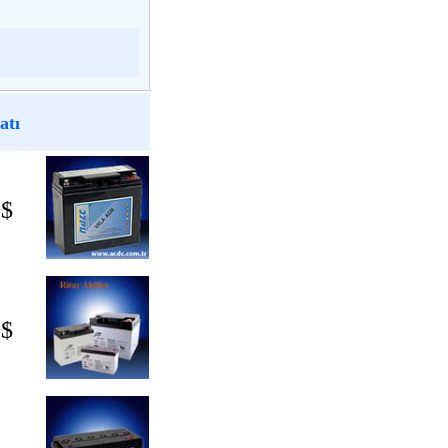
atı
 $
 $