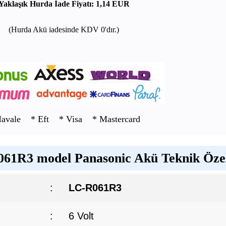
Yaklaşık Hurda İade Fiyatı: 1,14 EUR
(Hurda Akü iadesinde KDV 0'dır.)
Havale * Eft * Visa * Mastercard
61R3 model Panasonic Akü Teknik Özell
:
LC-R061R3
:
6 Volt