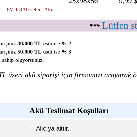
25x98x56
9,99 
6V 1.3Ah select Akü
Lütfen s
***
arişiniz
30.000 TL
üstü ise
% 2
arişiniz
50.000 TL
üstü ise
% 3
a sahip oluyorsunuz.
L üzeri akü siparişi için firmamızı arayarak öz
Akü Teslimat Koşulları
:
Alıcıya aittir.