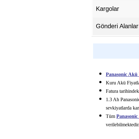
Kargolar
Gönderi Alanlar
Panasonic Akü F
Kuru Akü Fiyatla
Fatura tarihindek
1.3 Ah Panasonic 
sevkiyatlarda kar
Tüm
Panasonic
verilebilmektedir