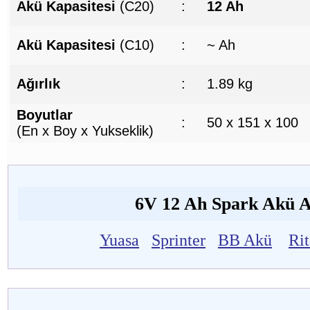
Akü Kapasitesi
(C20)
:
12 Ah
Akü Kapasitesi
(C10)
:
~ Ah
Ağırlık
:
1.89 kg
Boyutlar
:
50 x 151 x 100
(En x Boy x Yukseklik)
6V 12 Ah Spark Akü Al
Yuasa
Sprinter
BB Akü
Ri