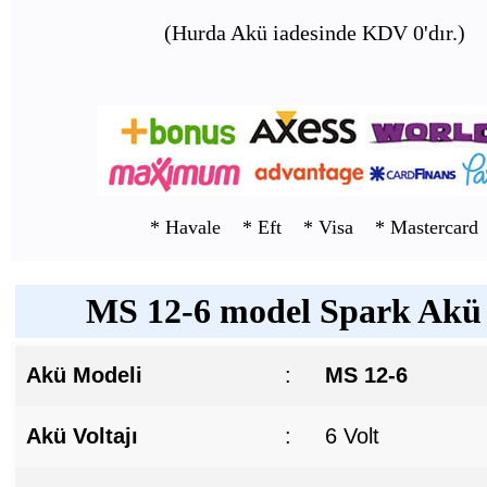
(Hurda Akü iadesinde KDV 0'dır.)
* Havale * Eft * Visa * Mastercard
MS 12-6 model Spark Akü T
Akü Modeli
:
MS 12-6
Akü Voltajı
:
6 Volt