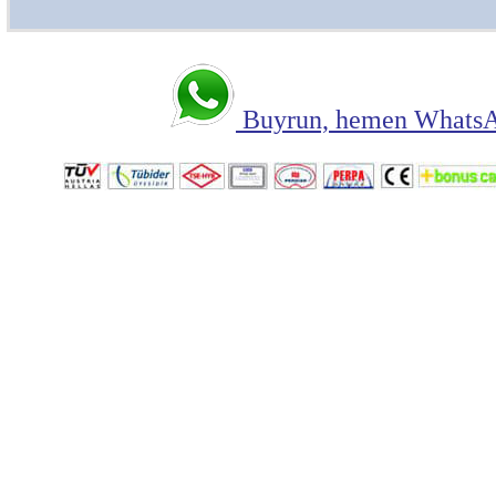
Buyrun, hemen WhatsAp