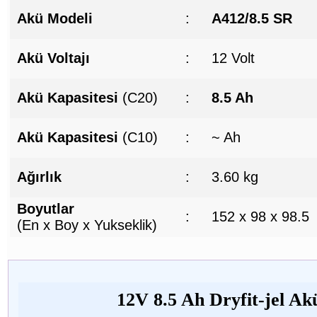
Akü Modeli
:
A412/8.5 SR
Akü Voltajı
:
12 Volt
Akü Kapasitesi
(C20)
:
8.5 Ah
Akü Kapasitesi
(C10)
:
~ Ah
Ağırlık
:
3.60 kg
Boyutlar
:
152 x 98 x 98.5
(En x Boy x Yukseklik)
12V 8.5 Ah Dryfit-jel Akü