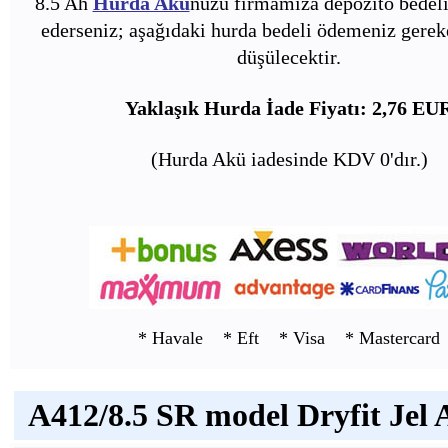
8.5 Ah
Hurda Akü
nüzü firmamıza depozito bedeli
ederseniz; aşağıdaki hurda bedeli ödemeniz gerek
düşülecektir.
Yaklaşık Hurda İade Fiyatı: 2,76 EU
(Hurda Akü iadesinde KDV 0'dır.)
* Havale * Eft * Visa * Mastercard
A412/8.5 SR model Dryfit Jel 