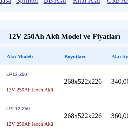
uasa
Sprinter
BB Akü
Ritar Akü
CSB A
12V 250Ah Akü Model ve Fiyatları
Akü Modeli
Boyutları
Akü fiy
LP12-250
268x522x226
340,0
12V 250Ah leoch Akü
LPL12-250
268x522x226
360,0
12V 250Ah leoch Akü