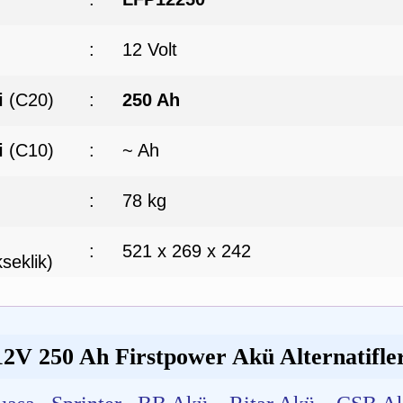
:
12 Volt
i
(C20)
:
250 Ah
i
(C10)
:
~ Ah
:
78 kg
:
521 x 269 x 242
seklik)
12V 250 Ah Firstpower Akü Alternatifler