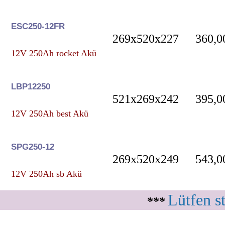
ESC250-12FR
269x520x227
360,0
12V 250Ah rocket Akü
LBP12250
521x269x242
395,0
12V 250Ah best Akü
SPG250-12
269x520x249
543,0
12V 250Ah sb Akü
Lütfen s
***