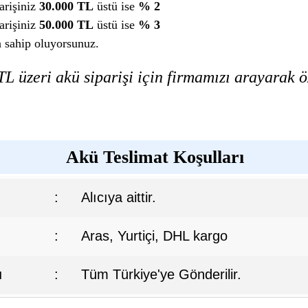
arişiniz
30.000 TL
üstü ise
% 2
arişiniz
50.000 TL
üstü ise
% 3
a sahip oluyorsunuz.
L üzeri akü siparişi için firmamızı arayarak öz
Akü Teslimat Koşulları
:
Alıcıya aittir.
:
Aras, Yurtiçi, DHL kargo
ı
:
Tüm Türkiye'ye Gönderilir.