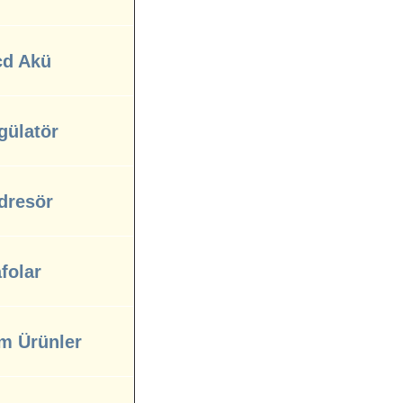
cd Akü
gülatör
dresör
folar
m Ürünler