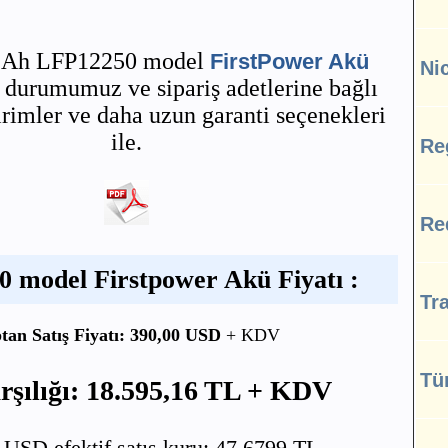
0 Ah LFP12250 model
FirstPower Akü
Ni
ok durumumuz ve sipariş adetlerine bağlı
irimler ve daha uzun garanti seçenekleri
ile.
Re
Re
 model Firstpower Akü Fiyatı :
Tra
tan Satış Fiyatı: 390,00 USD
+ KDV
Tü
şılığı: 18.595,16 TL + KDV
SD efektif satış kuru: 47,6799 TL