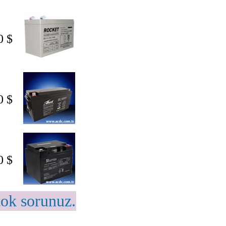
0 $
0 $
0 $
tok sorunuz.