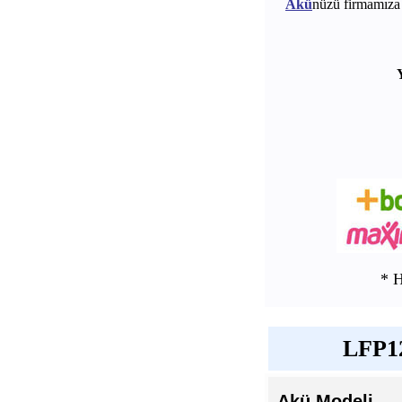
Akü
nüzü firmamıza 
* 
LFP12
Akü Modeli