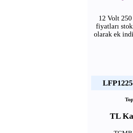
12 Volt 25
fiyatları st
olarak ek ind
LFP12250
Top
TL Kar
TCMB U