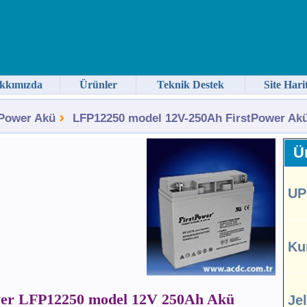
kkımızda
Ürünler
Teknik Destek
Site Hari
tPower Akü
LFP12250 model 12V-250Ah FirstPower Akü
Ür
UP
Ku
wer LFP12250 model 12V 250Ah Akü
Je