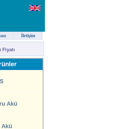
tası
İletişim
 Fiyatı
ünler
S
ru Akü
l Akü