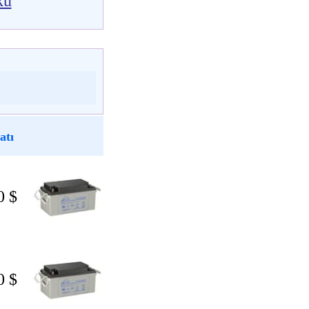
kü
atı
0 $
0 $