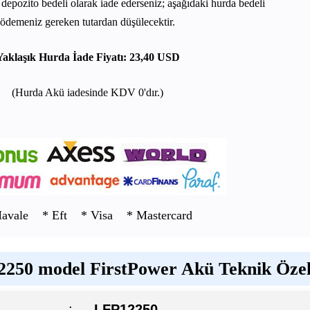
depozito bedeli olarak iade ederseniz; aşağıdaki hurda bedeli
ödemeniz gereken tutardan düşülecektir.
Yaklaşık Hurda İade Fiyatı: 23,40 USD
(Hurda Akü iadesinde KDV 0'dır.)
Havale * Eft * Visa * Mastercard
250 model FirstPower Akü Teknik Özell
:
LFP12250