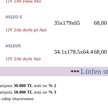
12V 2Ah yuasa Akü
A512/2 S
35x179x65
68,00
12V 2Ah dryfit-jel Akü
A512/2S
34.1x178.5x64.4
68,00
12V 2Ah dryfit Akü
Lütfen s
***
arişiniz
30.000 TL
üstü ise
% 2
arişiniz
50.000 TL
üstü ise
% 3
a sahip oluyorsunuz.