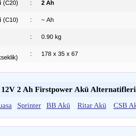
i
(C20)
:
2 Ah
i
(C10)
:
~ Ah
:
0.90 kg
:
178 x 35 x 67
seklik)
12V 2 Ah Firstpower Akü Alternatifleri
uasa
Sprinter
BB Akü
Ritar Akü
CSB A