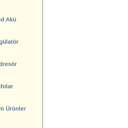
cd Akü
gülatör
dresör
folar
m Ürünler