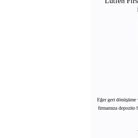
Lütfen Firs
Eğer geri dönüşüme 
firmamıza depozito b