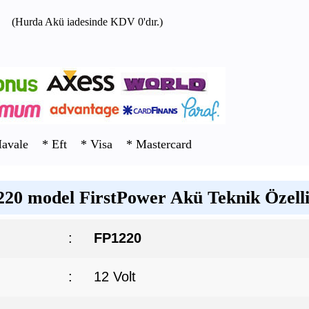
(Hurda Akü iadesinde KDV 0'dır.)
Havale * Eft * Visa * Mastercard
20 model FirstPower Akü Teknik Özelli
:
FP1220
:
12 Volt