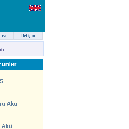
tası
İletişim
tı
ünler
S
ru Akü
l Akü