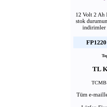
12 Volt 2 Ah
stok durumumu
indirimler
FP1220 
To
TL K
TCMB U
Tüm e-maille