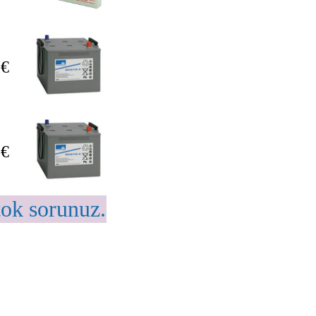
 €
 €
tok sorunuz.