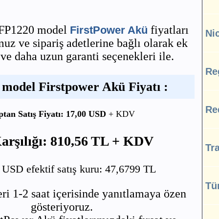
 FP1220 model
fiyatları
FirstPower Akü
Ni
z ve sipariş adetlerine bağlı olarak ek
 ve daha uzun garanti seçenekleri ile.
Re
model Firstpower Akü Fiyatı :
Re
ptan Satış Fiyatı: 17,00 USD
+ KDV
arşılığı: 810,56 TL + KDV
Tra
SD efektif satış kuru: 47,6799 TL
Tü
ri 1-2 saat içerisinde yanıtlamaya özen
gösteriyoruz.