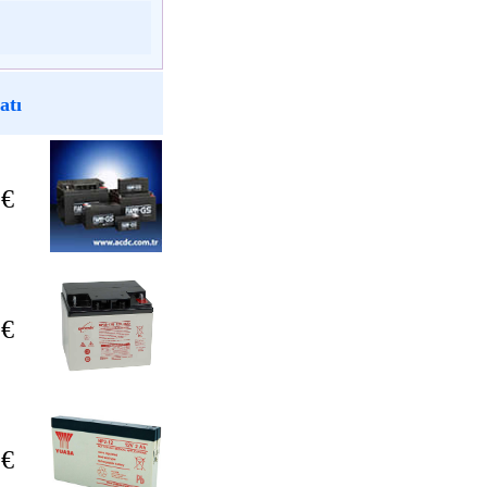
atı
 €
 €
 €