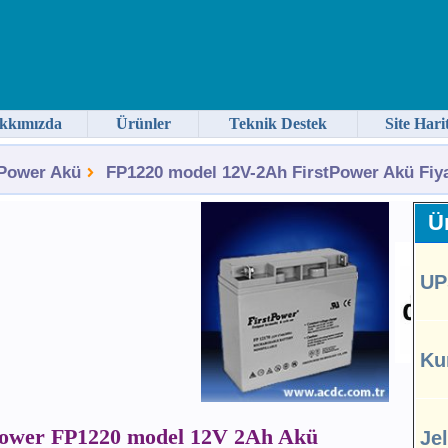
kkımızda
Ürünler
Teknik Destek
Site Hari
tPower Akü
FP1220 model 12V-2Ah FirstPower Akü Fiya
Ür
UP
Ku
power FP1220 model 12V 2Ah Akü
Je