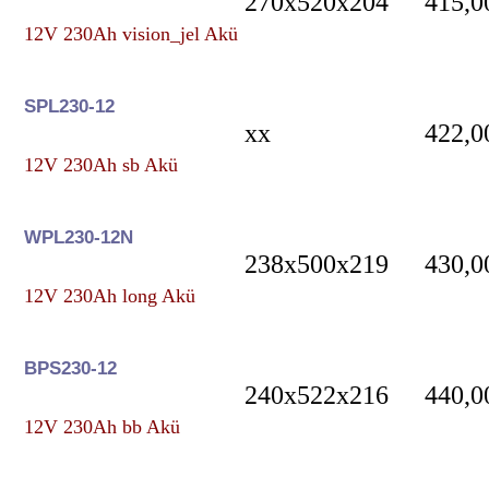
270x520x204
415,0
12V 230Ah vision_jel Akü
SPL230-12
xx
422,0
12V 230Ah sb Akü
WPL230-12N
238x500x219
430,0
12V 230Ah long Akü
BPS230-12
240x522x216
440,0
12V 230Ah bb Akü