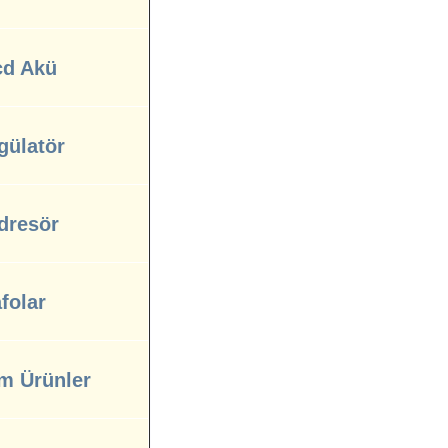
cd Akü
gülatör
dresör
folar
m Ürünler