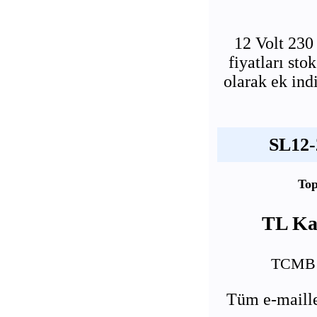
12 Volt 23
fiyatları st
olarak ek ind
SL12-
Top
TL Kar
TCMB U
Tüm e-maille