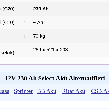
i
(C20)
:
230 Ah
i
(C10)
:
~ Ah
:
70 kg
:
269 x 521 x 203
seklik)
12V 230 Ah Select Akü Alternatifleri
uasa
Sprinter
BB Akü
Ritar Akü
CSB A