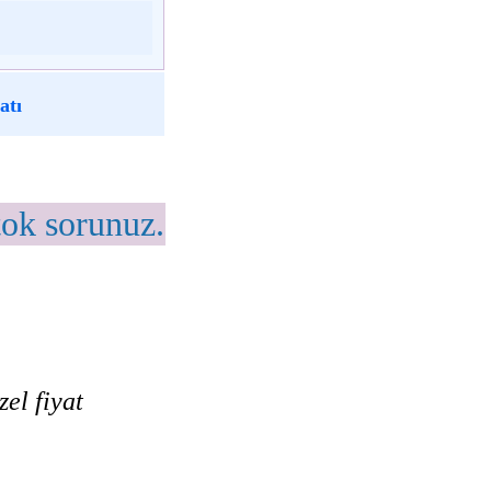
atı
tok sorunuz.
el fiyat