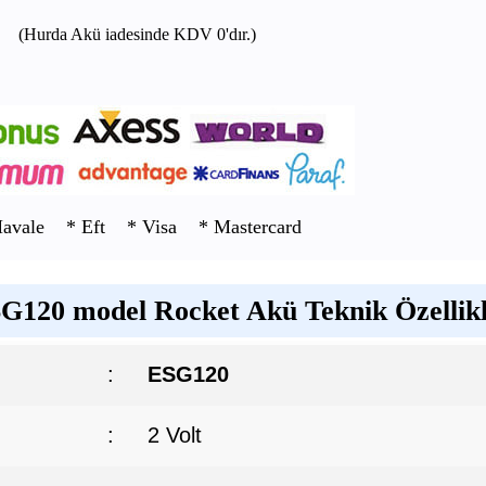
(Hurda Akü iadesinde KDV 0'dır.)
Havale * Eft * Visa * Mastercard
G120 model Rocket Akü Teknik Özellikl
:
ESG120
:
2 Volt