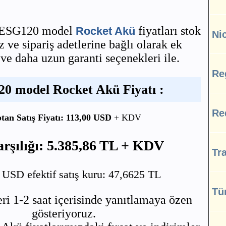
h ESG120 model
fiyatları stok
Rocket Akü
Ni
ve sipariş adetlerine bağlı olarak ek
 ve daha uzun garanti seçenekleri ile.
Re
0 model Rocket Akü Fiyatı :
Re
tan Satış Fiyatı: 113,00 USD
+ KDV
rşılığı: 5.385,86 TL + KDV
Tra
SD efektif satış kuru: 47,6625 TL
Tü
ri 1-2 saat içerisinde yanıtlamaya özen
gösteriyoruz.