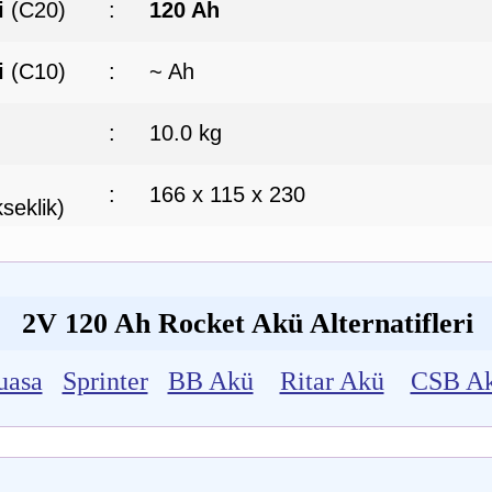
i
(C20)
:
120 Ah
i
(C10)
:
~ Ah
:
10.0 kg
:
166 x 115 x 230
seklik)
2V 120 Ah Rocket Akü Alternatifleri
uasa
Sprinter
BB Akü
Ritar Akü
CSB A