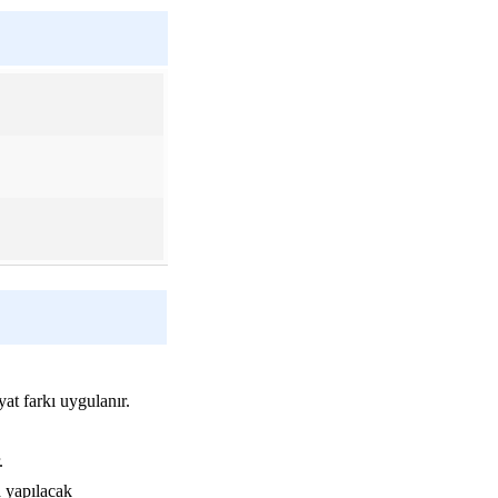
yat farkı uygulanır.
.
a yapılacak