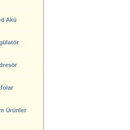
cd Akü
gülatör
dresör
folar
m Ürünler