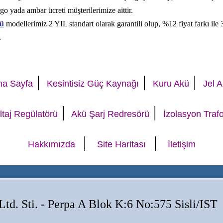
go yada ambar ücreti müşterilerimize aittir.
ü
modellerimiz 2 YIL standart olarak garantili olup, %12 fiyat farkı ile 
.
|
|
|
na Sayfa
Kesintisiz Güç Kaynağı
Kuru Akü
Jel 
|
|
ltaj Regülatörü
Akü Şarj Redresörü
İzolasyon Traf
|
|
Hakkımızda
Site Haritası
İletişim
Ltd. Sti. - Perpa A Blok K:6 No:575 Sisli/IST