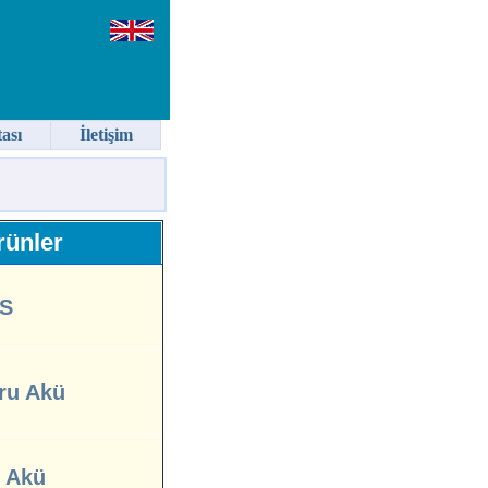
tası
İletişim
ünler
S
ru Akü
l Akü