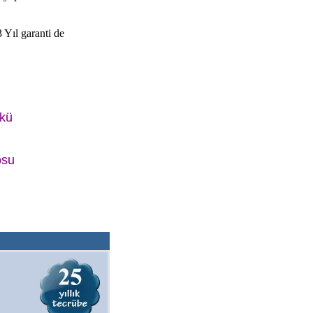
3 Yıl garanti de
Akü
osu