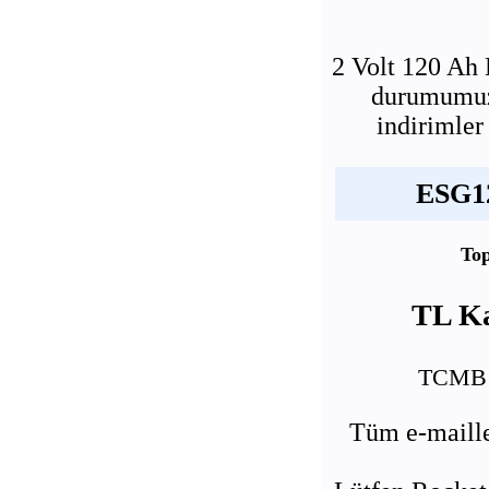
2 Volt 120 A
durumumuz 
indirimler
ESG12
Top
TL Ka
TCMB U
Tüm e-maille