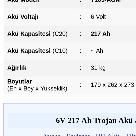
Akü Voltajı
:
6 Volt
Akü Kapasitesi
(C20)
:
217 Ah
Akü Kapasitesi
(C10)
:
~ Ah
Ağırlık
:
31 kg
Boyutlar
:
179 x 262 x 273
(En x Boy x Yukseklik)
6V 217 Ah Trojan Akü A