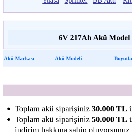
Yuasa
Sprinter
BB Akü
Ri
6V 217Ah Akü Model v
Akü Markası
Akü Modeli
Boyutla
Toplam akü siparişiniz
30.000 TL
ü
Toplam akü siparişiniz
50.000 TL
ü
indirim hakkına sahip oluyorsunuz.