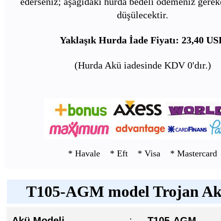
ederseniz; aşağıdaki hurda bedeli ödemeniz gerek
düşülecektir.
Yaklaşık Hurda İade Fiyatı: 23,40 US
(Hurda Akü iadesinde KDV 0'dır.)
* Havale * Eft * Visa * Mastercard
T105-AGM model Trojan Akü
Akü Modeli
:
T105-AGM