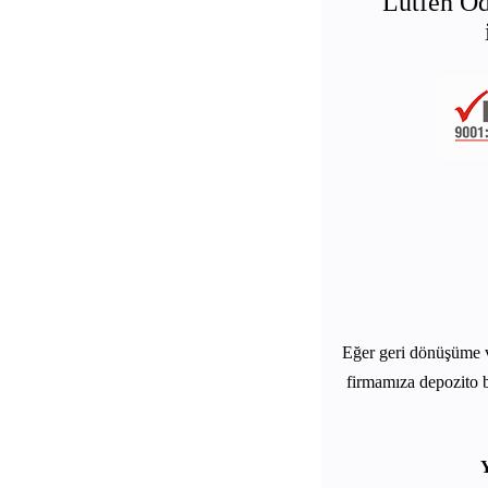
Lütfen Od
Eğer geri dönüşüme 
firmamıza depozito b
Y