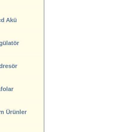
cd Akü
gülatör
dresör
folar
m Ürünler