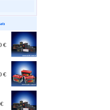
atı
0 €
0 €
 €