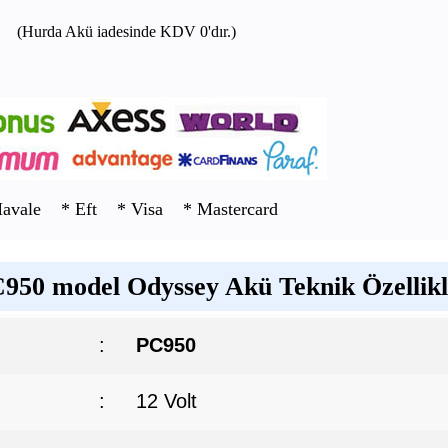
(Hurda Akü iadesinde KDV 0'dır.)
Havale * Eft * Visa * Mastercard
950 model Odyssey Akü Teknik Özellikl
:
PC950
:
12 Volt