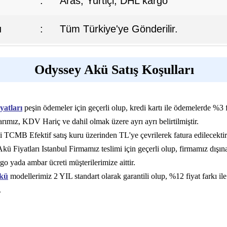
:
Aras, Yurtiçi, DHL kargo
ı
:
Tüm Türkiye'ye Gönderilir.
Odyssey Akü Satış Koşulları
yatları
peşin ödemeler için geçerli olup, kredi kartı ile ödemelerde %3 f
rımız, KDV Hariç ve dahil olmak üzere ayrı ayrı belirtilmiştir.
i TCMB Efektif satış kuru üzerinden TL'ye çevrilerek fatura edilecektir
ü Fiyatları Istanbul Firmamız teslimi için geçerli olup, firmamız dışın
go yada ambar ücreti müşterilerimize aittir.
kü
modellerimiz 2 YIL standart olarak garantili olup, %12 fiyat farkı ile
.