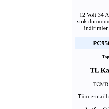
12 Volt 34 
stok durumumu
indirimler
PC950
Top
TL Kar
TCMB E
Tüm e-maille