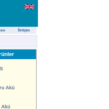
tası
İletişim
ünler
S
ru Akü
l Akü