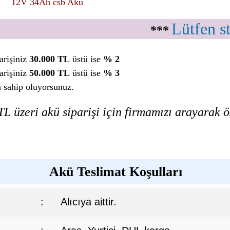
12V 34Ah csb Akü
Lütfen s
***
arişiniz
30.000 TL
üstü ise
% 2
arişiniz
50.000 TL
üstü ise
% 3
a sahip oluyorsunuz.
L üzeri akü siparişi için firmamızı arayarak öz
Akü Teslimat Koşulları
:
Alıcıya aittir.