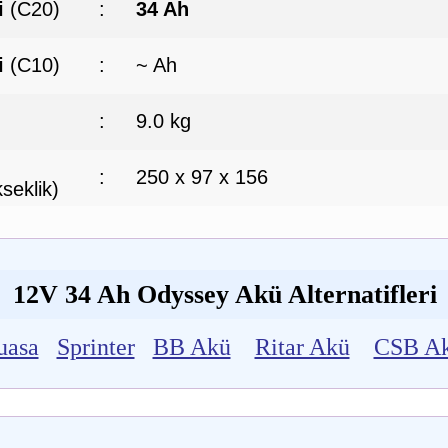
i
(C20)
:
34 Ah
i
(C10)
:
~ Ah
:
9.0 kg
:
250 x 97 x 156
seklik)
12V 34 Ah Odyssey Akü Alternatifleri
uasa
Sprinter
BB Akü
Ritar Akü
CSB A