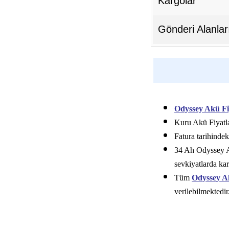
Kargolar
Gönderi Alanlar
Odyssey Akü Fi
Kuru Akü Fiyatla
Fatura tarihindek
34 Ah Odyssey Ak
sevkiyatlarda kar
Tüm
Odyssey A
verilebilmektedir