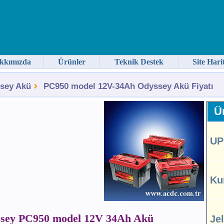
kkımızda
Ürünler
Teknik Destek
Site Hari
sey Akü
PC950 model 12V-34Ah Odyssey Akü Fiyatı
Ür
UP
Ku
sey PC950 model 12V 34Ah Akü
Je