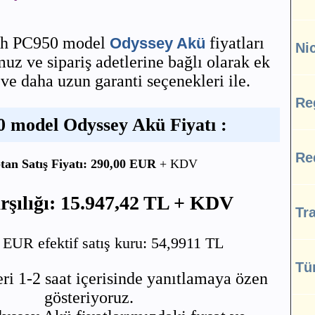
Ah PC950 model
fiyatları
Odyssey Akü
Ni
z ve sipariş adetlerine bağlı olarak ek
 ve daha uzun garanti seçenekleri ile.
Re
 model Odyssey Akü Fiyatı :
Re
tan Satış Fiyatı: 290,00 EUR
+ KDV
şılığı: 15.947,42 TL + KDV
Tra
UR efektif satış kuru: 54,9911 TL
Tü
ri 1-2 saat içerisinde yanıtlamaya özen
gösteriyoruz.