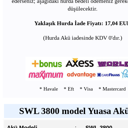
ederseniz; aşağıdaki hurda bedeli ödemeniz gerek
düşülecektir.
Yaklaşık Hurda İade Fiyatı: 17,04 E
(Hurda Akü iadesinde KDV 0'dır.)
* Havale * Eft * Visa * Mastercard
SWL 3800 model Yuasa Akü 
Akü Modeli
:
SWL 3800