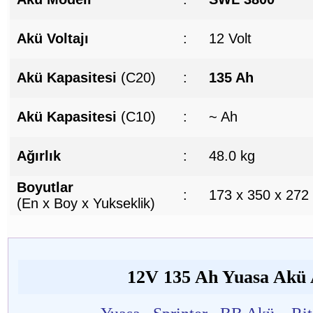
Akü Voltajı
:
12 Volt
Akü Kapasitesi
(C20)
:
135 Ah
Akü Kapasitesi
(C10)
:
~ Ah
Ağırlık
:
48.0 kg
Boyutlar
:
173 x 350 x 272
(En x Boy x Yukseklik)
12V 135 Ah Yuasa Akü A