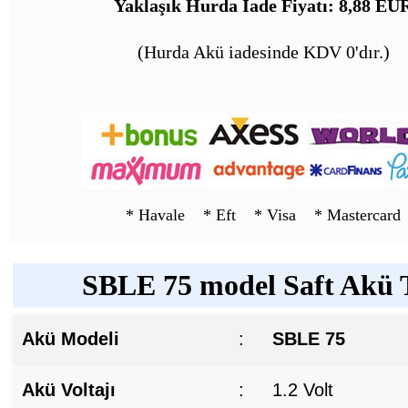
Yaklaşık Hurda İade Fiyatı: 8,88 EU
(Hurda Akü iadesinde KDV 0'dır.)
* Havale * Eft * Visa * Mastercard
SBLE 75 model Saft Akü T
Akü Modeli
:
SBLE 75
Akü Voltajı
:
1.2 Volt