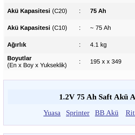
Akü Kapasitesi
(C20)
:
75 Ah
Akü Kapasitesi
(C10)
:
~ 75 Ah
Ağırlık
:
4.1 kg
Boyutlar
:
195 x x 349
(En x Boy x Yukseklik)
1.2V 75 Ah Saft Akü Al
Yuasa
Sprinter
BB Akü
Ri