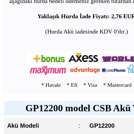
aşağıdaki hurda bedeli ödemeniz gereken tutardan d
Yaklaşık Hurda İade Fiyatı: 2,76 EU
(Hurda Akü iadesinde KDV 0'dır.)
* Havale * Eft * Visa * Mastercard
GP12200 model CSB Akü T
Akü Modeli
:
GP12200