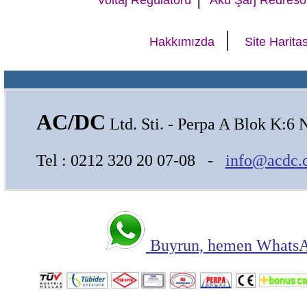
Voltaj Regülatörü
Akü Şarj Redresö
|
Hakkımızda
Site Haritas
AC/DC
Ltd. Sti. - Perpa A Blok K:6 
Tel : 0212 320 20 07-08 -
info@acdc.
Buyrun, hemen WhatsAp