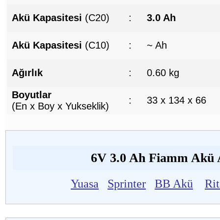
Akü Kapasitesi
(C20)
:
3.0 Ah
Akü Kapasitesi
(C10)
:
~ Ah
Ağırlık
:
0.60 kg
Boyutlar
:
33 x 134 x 66
(En x Boy x Yukseklik)
6V 3.0 Ah Fiamm Akü Al
Yuasa
Sprinter
BB Akü
Ri