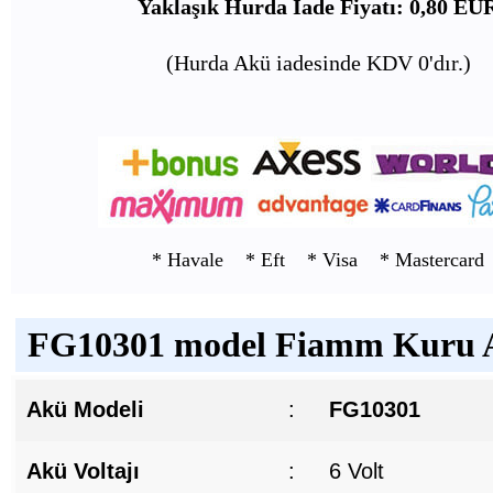
Yaklaşık Hurda İade Fiyatı: 0,80 EU
(Hurda Akü iadesinde KDV 0'dır.)
* Havale * Eft * Visa * Mastercard
FG10301 model Fiamm Kuru Ak
Akü Modeli
:
FG10301
Akü Voltajı
:
6 Volt