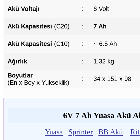
Akü Voltajı
:
6 Volt
Akü Kapasitesi
(C20)
:
7 Ah
Akü Kapasitesi
(C10)
:
~ 6.5 Ah
Ağırlık
:
1.32 kg
Boyutlar
:
34 x 151 x 98
(En x Boy x Yukseklik)
6V 7 Ah Yuasa Akü Alt
Yuasa
Sprinter
BB Akü
Ri