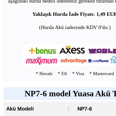
aşağıdaki hurda bedeli ödemeniz gereken tutardan d
Yaklaşık Hurda İade Fiyatı: 1,49 EU
(Hurda Akü iadesinde KDV 0'dır.)
* Havale * Eft * Visa * Mastercard
NP7-6 model Yuasa Akü Te
Akü Modeli
:
NP7-6