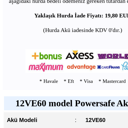
aşağıdaki hurda bedeli ödemeniz gereken tutardan d
Yaklaşık Hurda İade Fiyatı: 19,80 E
(Hurda Akü iadesinde KDV 0'dır.)
* Havale * Eft * Visa * Mastercard
12VE60 model Powersafe Akü
Akü Modeli
:
12VE60