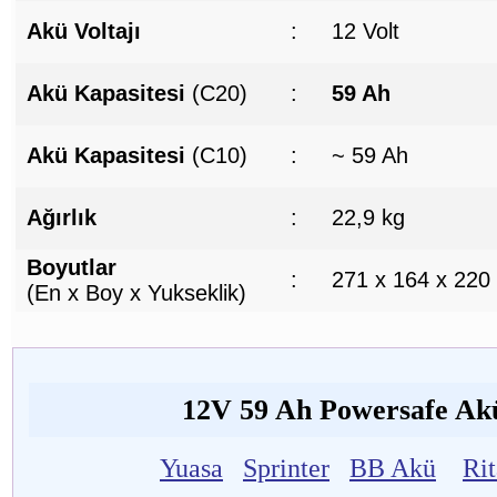
Akü Voltajı
:
12 Volt
Akü Kapasitesi
(C20)
:
59 Ah
Akü Kapasitesi
(C10)
:
~ 59 Ah
Ağırlık
:
22,9 kg
Boyutlar
:
271 x 164 x 220
(En x Boy x Yukseklik)
12V 59 Ah Powersafe Akü 
Yuasa
Sprinter
BB Akü
Ri