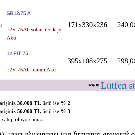
SB12/75 A
171x330x236
240,0
ü
12V 75Ah solar-block-jel
Akü
12 FIT 75
395x108x275
298,0
12V 75Ah fiamm Akü
Lütfen s
***
arişiniz
30.000 TL
üstü ise
% 2
arişiniz
50.000 TL
üstü ise
% 3
a sahip oluyorsunuz.
L üzeri akü siparişi için firmamızı arayarak öz