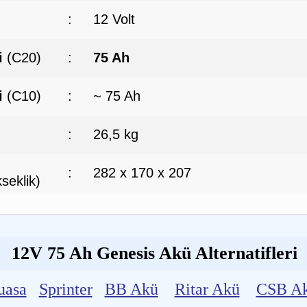
:
12 Volt
i
(C20)
:
75 Ah
i
(C10)
:
~ 75 Ah
:
26,5 kg
:
282 x 170 x 207
seklik)
12V 75 Ah Genesis Akü Alternatifleri
uasa
Sprinter
BB Akü
Ritar Akü
CSB A