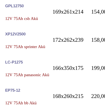
GPL12750
169x261x214
154,0
12V 75Ah csb Akü
XP12V2500
172x262x239
158,0
12V 75Ah sprinter Akü
LC-P1275
166x350x175
199,0
12V 75Ah panasonic Akü
EP75-12
168x260x215
220,0
12V 75Ah bb Akü