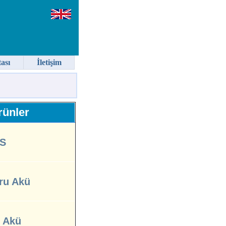
tası
İletişim
ünler
S
ru Akü
l Akü