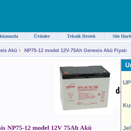
kkımızda
Ürünler
Teknik Destek
Site Hari
sis Akü
NP75-12 model 12V-75Ah Genesis Akü Fiyatı
Ür
UP
Ku
is NP75-12 model 12V 75Ah Akü
Je