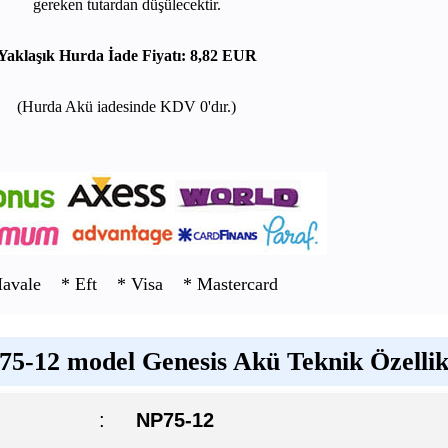
gereken tutardan düşülecektir.
Yaklaşık Hurda İade Fiyatı: 8,82 EUR
(Hurda Akü iadesinde KDV 0'dır.)
Havale * Eft * Visa * Mastercard
5-12 model Genesis Akü Teknik Özellik
:
NP75-12