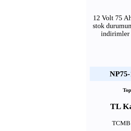
12 Volt 75 
stok durumumu
indirimler
NP75-1
Top
TL Ka
TCMB E