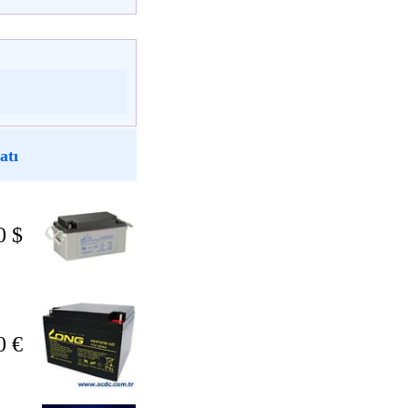
atı
0 $
0 €