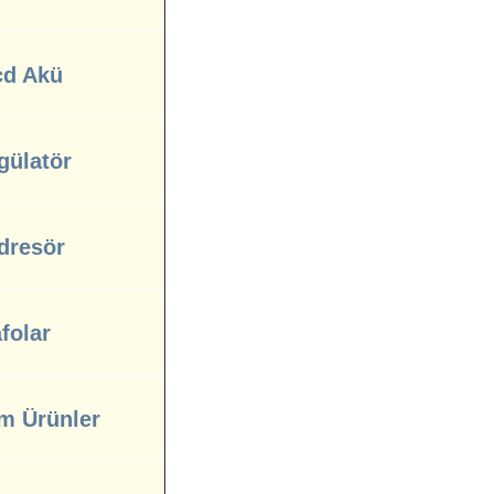
cd Akü
gülatör
dresör
folar
m Ürünler