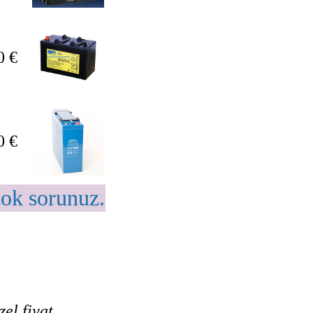
0 €
0 €
tok sorunuz.
el fiyat