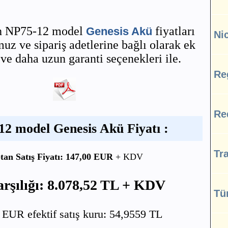
Ah NP75-12 model
fiyatları
Genesis Akü
Ni
z ve sipariş adetlerine bağlı olarak ek
 ve daha uzun garanti seçenekleri ile.
Re
Re
2 model Genesis Akü Fiyatı :
Tra
tan Satış Fiyatı: 147,00 EUR
+ KDV
rşılığı: 8.078,52 TL + KDV
Tü
UR efektif satış kuru: 54,9559 TL