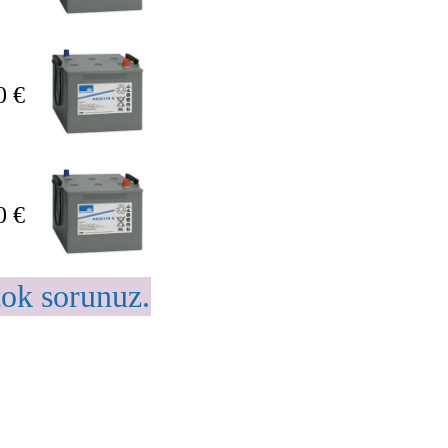
0 €
0 €
tok sorunuz.