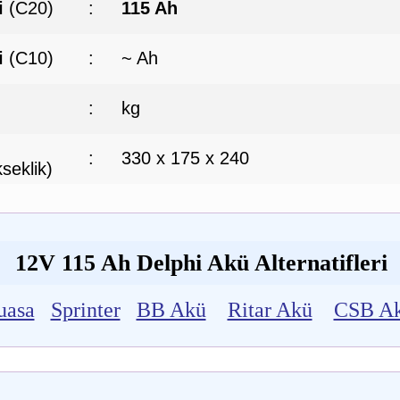
i
(C20)
:
115 Ah
i
(C10)
:
~ Ah
:
kg
:
330 x 175 x 240
seklik)
12V 115 Ah Delphi Akü Alternatifleri
uasa
Sprinter
BB Akü
Ritar Akü
CSB A