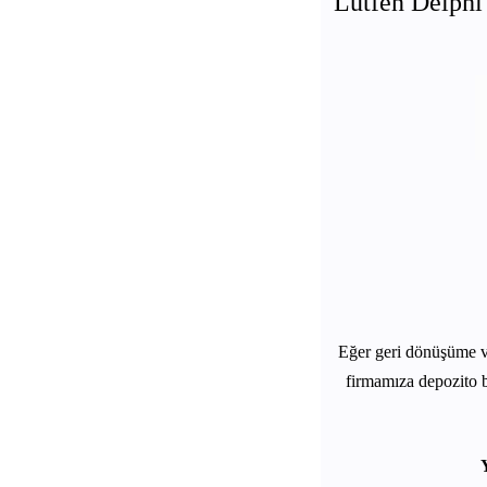
Lütfen Delphi 
Eğer geri dönüşüme 
firmamıza depozito b