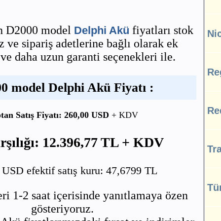
Ah D2000 model
fiyatları stok
Delphi Akü
Ni
ve sipariş adetlerine bağlı olarak ek
 ve daha uzun garanti seçenekleri ile.
Re
0 model Delphi Akü Fiyatı :
Re
tan Satış Fiyatı: 260,00 USD
+ KDV
şılığı: 12.396,77 TL + KDV
Tra
SD efektif satış kuru: 47,6799 TL
Tü
ri 1-2 saat içerisinde yanıtlamaya özen
gösteriyoruz.