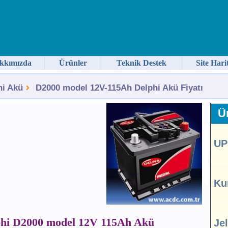
kkımızda
Ürünler
Teknik Destek
Site Hari
hi Akü
D2000 model 12V-115Ah Delphi Akü Fiyatı
Ür
UP
Ku
hi D2000 model 12V 115Ah Akü
Je