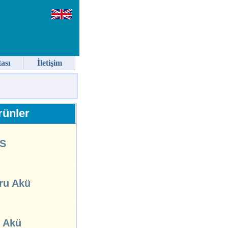
tası
İletişim
ünler
S
ru Akü
l Akü