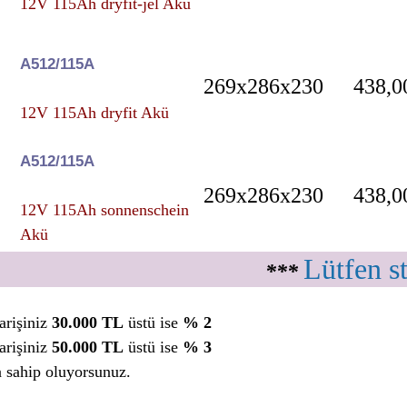
12V 115Ah dryfit-jel Akü
A512/115A
269x286x230
438,0
12V 115Ah dryfit Akü
A512/115A
269x286x230
438,0
12V 115Ah sonnenschein
Akü
Lütfen s
***
arişiniz
30.000 TL
üstü ise
% 2
arişiniz
50.000 TL
üstü ise
% 3
a sahip oluyorsunuz.