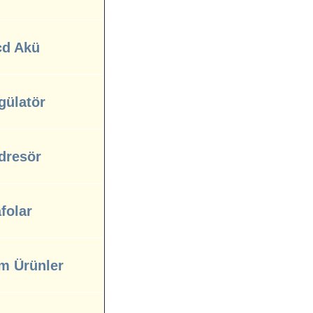
cd Akü
gülatör
dresör
folar
m Ürünler