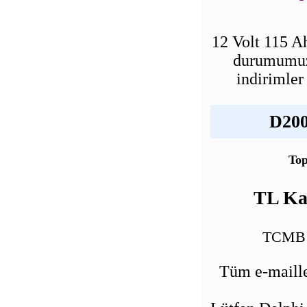
12 Volt 115 
durumumuz 
indirimler
D200
Top
TL Kar
TCMB U
Tüm e-maille