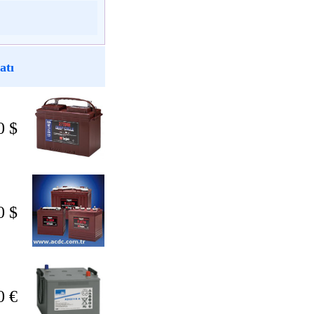
atı
0 $
0 $
0 €