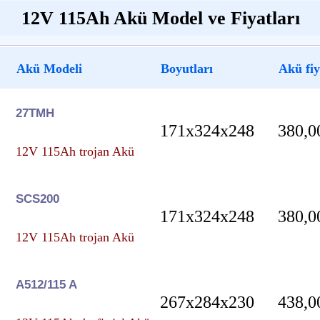
12V 115Ah Akü Model ve Fiyatları
Akü Modeli
Boyutları
Akü fiy
27TMH
171x324x248
380,0
12V 115Ah trojan Akü
SCS200
171x324x248
380,0
12V 115Ah trojan Akü
A512/115 A
267x284x230
438,0