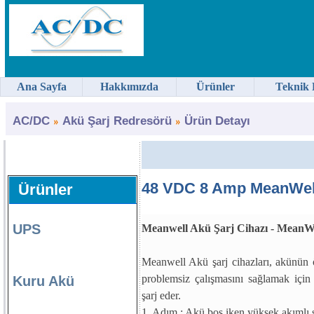
Ana Sayfa
Hakkımızda
Ürünler
Teknik 
AC/DC
Akü Şarj Redresörü
Ürün Detayı
48 VDC 8 Amp MeanWell
Ürünler
UPS
Meanwell Akü Şarj Cihazı - MeanW
Meanwell Akü şarj cihazları, akünün
problemsiz çalışmasını sağlamak içi
Kuru Akü
şarj eder.
1. Adım : Akü boş iken yüksek akımlı ş