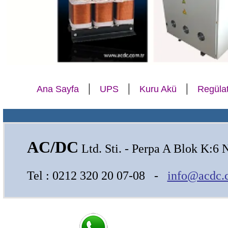
|
|
|
Ana Sayfa
UPS
Kuru Akü
Regüla
AC/DC
Ltd. Sti. - Perpa A Blok K:6 
Tel : 0212 320 20 07-08 -
info@acdc.