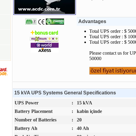
Advantages
Total UPS order : $ 500
Total UPS order : $ 100
Total UPS order : $ 500
Please contact us for U
50000
15 kVA UPS Systems General Specifications
UPS Power
:
15 kVA
Battery Placement
:
kabin içinde
Number of Batteries
:
20
Battery Ah
:
40 Ah