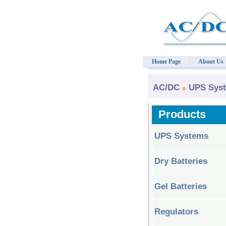
Home Page
About Us
AC/DC
UPS Sys
Products
UPS Systems
Dry Batteries
Gel Batteries
Regulators