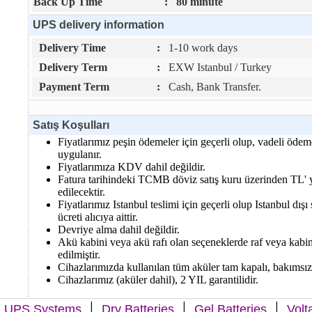
Back Up Time
:
80 minute
UPS delivery information
Delivery Time
:
1-10 work days
Delivery Term
:
EXW Istanbul / Turkey
Payment Term
:
Cash, Bank Transfer.
Satış Koşulları
Fiyatlarımız peşin ödemeler için geçerli olup, vadeli ödem
uygulanır.
Fiyatlarımıza KDV dahil değildir.
Fatura tarihindeki TCMB döviz satış kuru üzerinden TL' y
edilecektir.
Fiyatlarımız Istanbul teslimi için geçerli olup Istanbul dışı
ücreti alıcıya aittir.
Devriye alma dahil değildir.
Akü kabini veya akü rafı olan seçeneklerde raf veya kabin 
edilmiştir.
Cihazlarımızda kullanılan tüm aküler tam kapalı, bakımsı
Cihazlarımız (aküler dahil), 2 YIL garantilidir.
|
|
|
|
UPS Systems
Dry Batteries
Gel Batteries
Volt