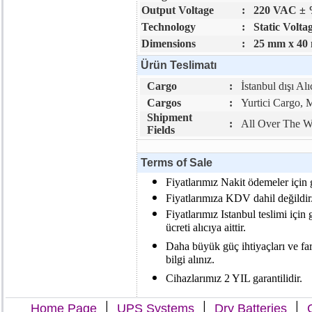
Output Voltage
:
220 VAC ±
Technology
:
Static Volt
Dimensions
:
25 mm x 40
Ürün Teslimatı
Cargo
:
İstanbul dışı Al
Cargos
:
Yurtici Cargo,
Shipment
:
All Over The W
Fields
Terms of Sale
Fiyatlarımız Nakit ödemeler için g
Fiyatlarımıza KDV dahil değildir
Fiyatlarımız Istanbul teslimi için 
ücreti alıcıya aittir.
Daha büyük güç ihtiyaçları ve far
bilgi alınız.
Cihazlarımız 2 YIL garantilidir.
|
|
|
Home Page
UPS Systems
Dry Batteries