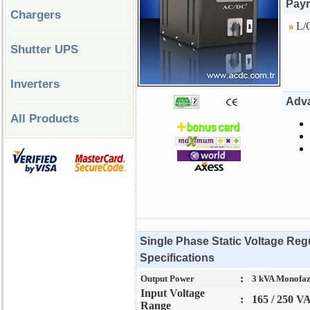
Paym
Chargers
L/C
Shutter UPS
Inverters
Adv
All Products
Single Phase Static Voltage Reg
Specifications
:
Output Power
3 kVA Monofa
Input Voltage
:
165 / 250 V
Range