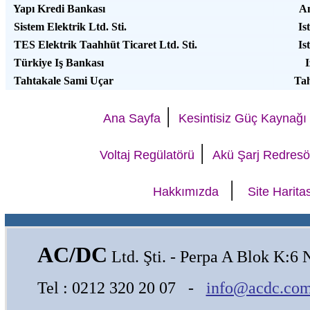
Yapı Kredi Bankası
An
Sistem Elektrik Ltd. Sti.
Ist
TES Elektrik Taahhüt Ticaret Ltd. Sti.
Ist
Türkiye Iş Bankası
I
Tahtakale Sami Uçar
Tah
|
Ana Sayfa
Kesintisiz Güç Kaynağı
|
Voltaj Regülatörü
Akü Şarj Redresö
|
Hakkımızda
Site Harita
AC/DC
Ltd. Şti.
- Perpa A Blok K:6 N
Tel : 0212 320 20 07 -
info@acdc.com