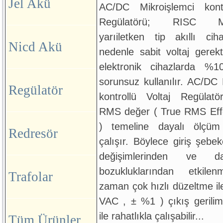
Jel Akü
AC/DC Mikroişlemci kontr
Regülatörü; RISC Mikr
yarıiletken tip akıllı cih
Nicd Akü
nedenle sabit voltaj gerek
elektronik cihazlarda %1
sorunsuz kullanılır. AC/DC 
Regülatör
kontrollü Voltaj Regülatö
RMS değer ( True RMS Effe
) temeline dayalı ölçüm 
Redresör
çalışır. Böylece giriş şebek
değişimlerinden ve d
bozukluklarından etkile
Trafolar
zaman çok hızlı düzeltme il
VAC , ± %1 ) çıkış gerilim
ile rahatlıkla çalışabilir...
Tüm Ürünler