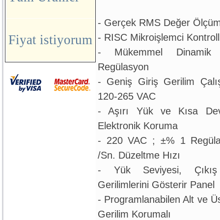
- Gerçek RMS Değer Ölçü
- RISC Mikroişlemci Kontrol
Fiyat istiyorum
- Mükemmel Dinamik 
Regülasyon
- Geniş Giriş Gerilim Çalı
120-265 VAC
- Aşırı Yük ve Kısa Dev
Elektronik Koruma
- 220 VAC ; ±% 1 Regüla
/Sn. Düzeltme Hızı
- Yük Seviyesi, Çıkı
Gerilimlerini Gösterir Panel
- Programlanabilen Alt ve Üs
Gerilim Korumalı