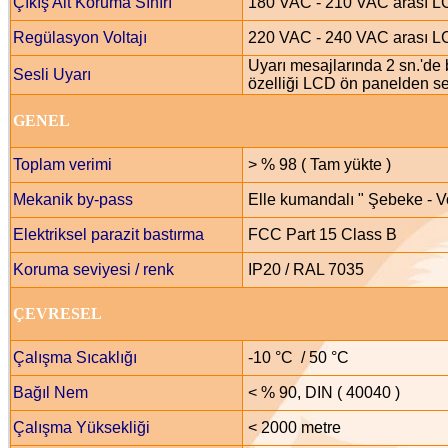
Çıkış Alt Koruma Sınırı
180 VAC - 210 VAC arası LC
Regülasyon Voltajı
220 VAC - 240 VAC arası LC
Uyarı mesajlarında 2 sn.'de bi
Sesli Uyarı
özelliği LCD ön panelden seç
GENEL
Toplam verimi
> % 98 ( Tam yükte )
Mekanik by-pass
Elle kumandalı " Şebeke - V
Elektriksel parazit bastırma
FCC Part 15 Class B
Koruma seviyesi / renk
IP20 / RAL 7035
ÇEVRESEL
Çalışma Sıcaklığı
-10 °C / 50 °C
Bağıl Nem
< % 90, DIN ( 40040 )
Çalışma Yüksekliği
< 2000 metre