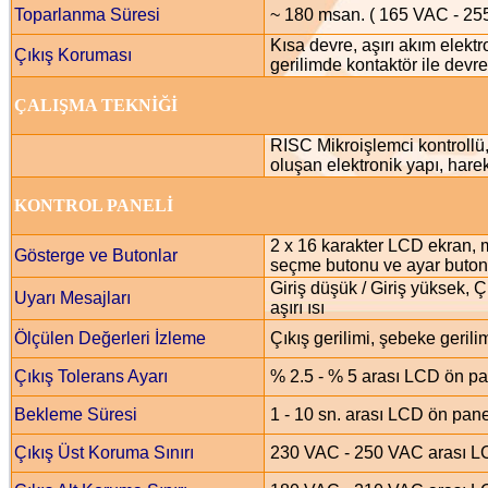
Toparlanma Süresi
~ 180 msan. ( 165 VAC - 25
Kısa devre, aşırı akım elekt
Çıkış Koruması
gerilimde kontaktör ile dev
ÇALIŞMA TEKNİĞİ
RISC Mikroişlemci kontrollü, 
oluşan elektronik yapı, hare
KONTROL PANELİ
2 x 16 karakter LCD ekran, 
Gösterge ve Butonlar
seçme butonu ve ayar buto
Giriş düşük / Giriş yüksek, 
Uyarı Mesajları
aşırı ısı
Ölçülen Değerleri İzleme
Çıkış gerilimi, şebeke gerili
Çıkış Tolerans Ayarı
% 2.5 - % 5 arası LCD ön pan
Bekleme Süresi
1 - 10 sn. arası LCD ön pane
Çıkış Üst Koruma Sınırı
230 VAC - 250 VAC arası LC