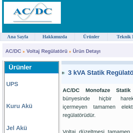
Ana Sayfa
Hakkımızda
Ürünler
Teknik 
AC/DC
Voltaj Regülatörü
Ürün Detayı
Ürünler
3 kVA Statik Regülatö
UPS
AC/DC
Monofaze Statik
bünyesinde hiçbir harek
Kuru Akü
içermeyen tamamen elektr
regülatörüdür.
Jel Akü
Voltaj düzeltmesi tamamen 