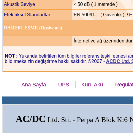
Akustik Seviye
< 50 dB ( 1 metrede )
Elektriksel Standartlar
EN 50091-1 ( Güvenlik ) / E
HABERLEŞME (Opsiyonel)
İnternet ve ağ üzerinden du
NOT :
Yukarıda belirtilen tüm bilgiler referans teşkil etmesi am
bildirmeksizin değiştirme hakkı saklıdır. ©2007 -
ACDC Ltd. Ş
|
|
|
Ana Sayfa
UPS
Kuru Akü
Regüla
AC/DC
Ltd. Sti. - Perpa A Blok K:6 