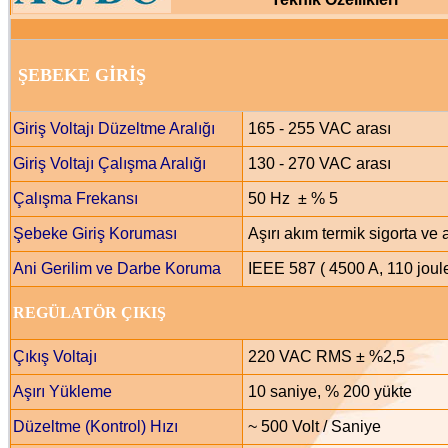
ŞEBEKE GİRİŞ
Giriş Voltajı Düzeltme Aralığı
165 - 255 VAC arası
Giriş Voltajı Çalışma Aralığı
130 - 270 VAC arası
Çalışma Frekansı
50 Hz ± % 5
Şebeke Giriş Koruması
Aşırı akım termik sigorta ve 
Ani Gerilim ve Darbe Koruma
IEEE 587 ( 4500 A, 110 joule
REGÜLATÖR ÇIKIŞ
Çıkış Voltajı
220 VAC RMS ± %2,5
Aşırı Yükleme
10 saniye, % 200 yükte
Düzeltme (Kontrol) Hızı
~ 500 Volt / Saniye