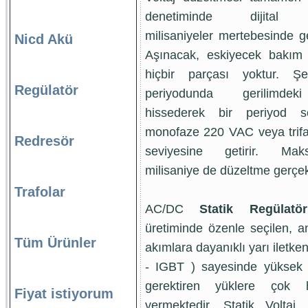
denetiminde dijital te
milisaniyeler mertebesinde ger
Nicd Akü
Aşınacak, eskiyecek bakım 
hiçbir parçası yoktur. Şe
Regülatör
periyodunda gerilimdek
hissederek bir periyod so
monofaze 220 VAC veya tri
Redresör
seviyesine getirir. M
milisaniye de düzeltme gerçek
Trafolar
AC/DC
Statik Regülat
üretiminde özenle seçilen, a
Tüm Ürünler
akımlara dayanıklı yarı iletkenl
- IGBT ) sayesinde yüksek 
gerektiren yüklere çok 
Fiyat istiyorum
vermektedir. Statik Voltaj R