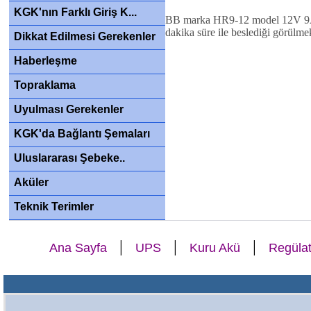
KGK'nın Farklı Giriş K...
BB marka HR9-12 model 12V 9Ah 
dakika süre ile beslediği görülmek
Dikkat Edilmesi Gerekenler
Haberleşme
Topraklama
Uyulması Gerekenler
KGK'da Bağlantı Şemaları
Uluslararası Şebeke..
Aküler
Teknik Terimler
|
|
|
Ana Sayfa
UPS
Kuru Akü
Regülat