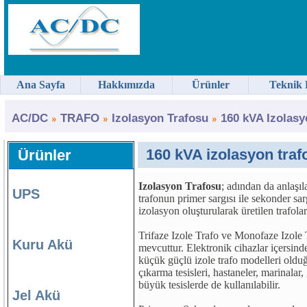
Ana Sayfa
Hakkımızda
Ürünler
Teknik 
AC/DC
TRAFO
Izolasyon Trafosu
160 kVA Izolasy
160 kVA izolasyon tra
Ürünler
Izolasyon Trafosu
; adından da anlaşıl
UPS
trafonun primer sargısı ile sekonder sarg
izolasyon oluşturularak üretilen trafolar
Trifaze Izole Trafo ve Monofaze Izole 
Kuru Akü
mevcuttur. Elektronik cihazlar içersinde
küçük güçlü izole trafo modelleri oldu
çıkarma tesisleri, hastaneler, marinalar,
büyük tesislerde de kullanılabilir.
Jel Akü