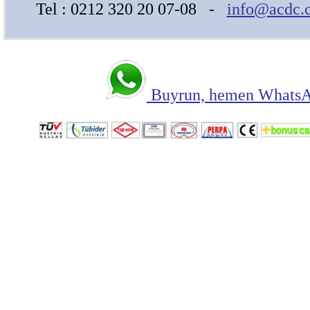
Tel : 0212 320 20 07-08 -
info@acdc.c
Buyrun, hemen WhatsAp