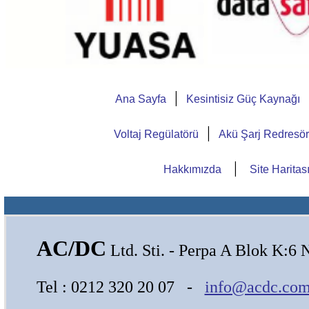
|
Ana Sayfa
Kesintisiz Güç Kaynağı
|
Voltaj Regülatörü
Akü Şarj Redresö
|
Hakkımızda
Site Haritas
AC/DC
Ltd. Sti. - Perpa A Blok K:6 
Tel : 0212 320 20 07 -
info@acdc.com